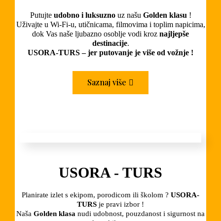
Putujte
udobno i luksuzno
uz našu
Golden klasu
!
Uživajte u Wi-Fi-u, utičnicama, filmovima i toplim napicima,
dok Vas naše ljubazno osoblje vodi kroz
najljepše
destinacije
.
USORA-TURS – jer putovanje je više od vožnje !
Saznaj više
USORA - TURS
Planirate izlet s ekipom, porodicom ili školom ?
USORA-
TURS
je pravi izbor !
Naša
Golden klasa
nudi udobnost, pouzdanost i sigurnost na