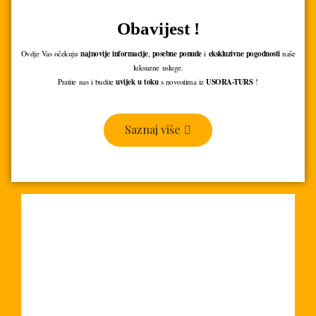
Obavijest !
Ovdje Vas očekuju
najnovije informacije
,
posebne ponude
i
ekskluzivne pogodnosti
naše
luksuzne usluge.
Pratite nas i budite
uvijek u toku
s novostima iz
USORA-TURS
!
Saznaj više