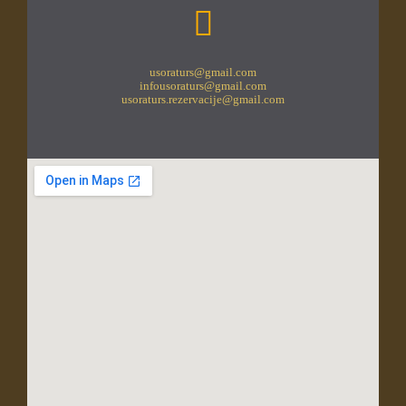
usoraturs@gmail.com
infousoraturs@gmail.com
usoraturs.rezervacije@gmail.com