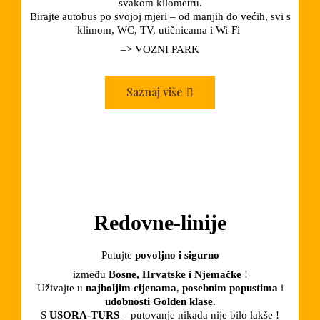
svakom kilometru.
Birajte autobus po svojoj mjeri – od manjih do većih, svi s
klimom, WC, TV, utičnicama i Wi-Fi
–> VOZNI PARK
Saznaj više
Redovne-linije
Putujte
povoljno i sigurno
između
Bosne, Hrvatske i
Njemačke
!
Uživajte u
najboljim cijenama
,
posebnim popustima
i
udobnosti Golden klase
.
S
USORA-TURS
– putovanje nikada nije bilo lakše !