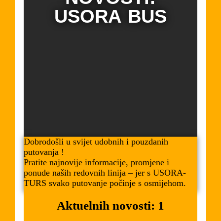
USORA BUS
Dobrodošli u svijet udobnih i pouzdanih
putovanja !
Pratite najnovije informacije, promjene i
ponude naših redovnih linija – jer s USORA-
TURS svako putovanje počinje s osmijehom.
Aktuelnih novosti: 1